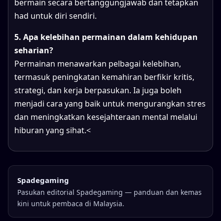
bermain secara bertanggungjawab dan tetapkan
had untuk diri sendiri.
5. Apa kelebihan permainan dalam kehidupan
seharian?
Permainan menawarkan pelbagai kelebihan,
termasuk peningkatan kemahiran berfikir kritis,
strategi, dan kerja berpasukan. Ia juga boleh
menjadi cara yang baik untuk mengurangkan stres
dan meningkatkan kesejahteraan mental melalui
hiburan yang sihat.<
Spadegaming
Pasukan editorial Spadegaming — panduan dan kemas
kini untuk pembaca di Malaysia.