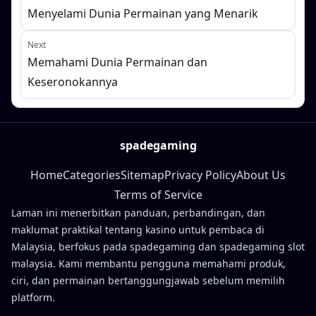
Menyelami Dunia Permainan yang Menarik
Next
Memahami Dunia Permainan dan
Keseronokannya
spadegaming
Home
Categories
Sitemap
Privacy Policy
About Us
Terms of Service
Laman ini menerbitkan panduan, perbandingan, dan
maklumat praktikal tentang kasino untuk pembaca di
Malaysia, berfokus pada spadegaming dan spadegaming slot
malaysia. Kami membantu pengguna memahami produk,
ciri, dan permainan bertanggungjawab sebelum memilih
platform.