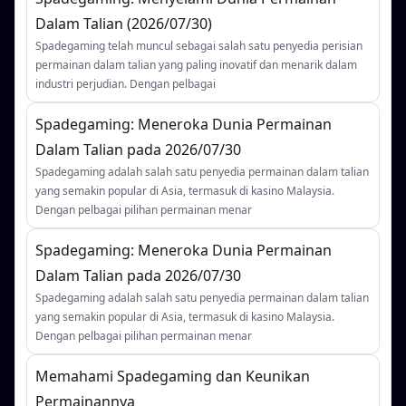
Dalam Talian (2026/07/30)
Spadegaming telah muncul sebagai salah satu penyedia perisian
permainan dalam talian yang paling inovatif dan menarik dalam
industri perjudian. Dengan pelbagai
Spadegaming: Meneroka Dunia Permainan
Dalam Talian pada 2026/07/30
Spadegaming adalah salah satu penyedia permainan dalam talian
yang semakin popular di Asia, termasuk di kasino Malaysia.
Dengan pelbagai pilihan permainan menar
Spadegaming: Meneroka Dunia Permainan
Dalam Talian pada 2026/07/30
Spadegaming adalah salah satu penyedia permainan dalam talian
yang semakin popular di Asia, termasuk di kasino Malaysia.
Dengan pelbagai pilihan permainan menar
Memahami Spadegaming dan Keunikan
Permainannya