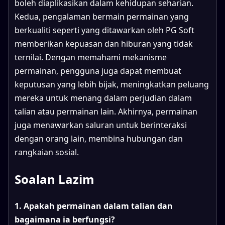
boleh diaplikasikan dalam kehidupan seharian.
Kedua, pengalaman bermain permainan yang
berkualiti seperti yang ditawarkan oleh PG Soft
memberikan kepuasan dan hiburan yang tidak
ternilai. Dengan memahami mekanisme
permainan, pengguna juga dapat membuat
keputusan yang lebih bijak, meningkatkan peluang
mereka untuk menang dalam perjudian dalam
talian atau permainan lain. Akhirnya, permainan
juga menawarkan saluran untuk berinteraksi
dengan orang lain, membina hubungan dan
rangkaian sosial.
Soalan Lazim
1. Apakah permainan dalam talian dan
bagaimana ia berfungsi?