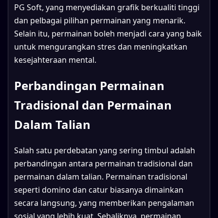
PG Soft, yang menyediakan grafik berkualiti tinggi
dan pelbagai pilihan permainan yang menarik.
Selain itu, permainan boleh menjadi cara yang baik
untuk mengurangkan stres dan meningkatkan
kesejahteraan mental.
Perbandingan Permainan
Tradisional dan Permainan
Dalam Talian
Salah satu perdebatan yang sering timbul adalah
perbandingan antara permainan tradisional dan
permainan dalam talian. Permainan tradisional
seperti domino dan catur biasanya dimainkan
secara langsung, yang memberikan pengalaman
sosial yang lebih kuat. Sebaliknya, permainan