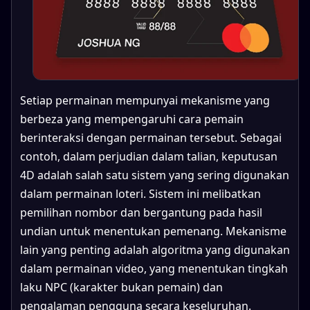
Setiap permainan mempunyai mekanisme yang
berbeza yang mempengaruhi cara pemain
berinteraksi dengan permainan tersebut. Sebagai
contoh, dalam perjudian dalam talian, keputusan
4D adalah salah satu sistem yang sering digunakan
dalam permainan loteri. Sistem ini melibatkan
pemilihan nombor dan bergantung pada hasil
undian untuk menentukan pemenang. Mekanisme
lain yang penting adalah algoritma yang digunakan
dalam permainan video, yang menentukan tingkah
laku NPC (karakter bukan pemain) dan
pengalaman pengguna secara keseluruhan.