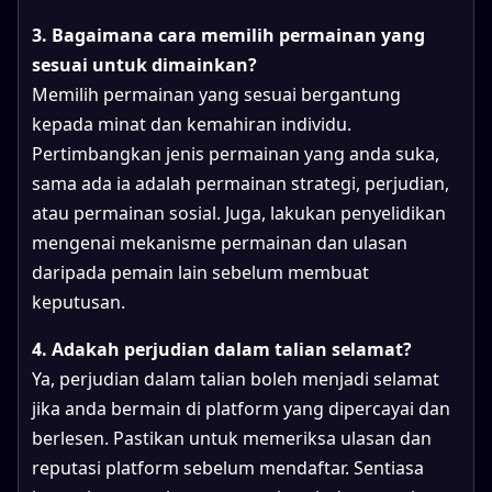
3. Bagaimana cara memilih permainan yang
sesuai untuk dimainkan?
Memilih permainan yang sesuai bergantung
kepada minat dan kemahiran individu.
Pertimbangkan jenis permainan yang anda suka,
sama ada ia adalah permainan strategi, perjudian,
atau permainan sosial. Juga, lakukan penyelidikan
mengenai mekanisme permainan dan ulasan
daripada pemain lain sebelum membuat
keputusan.
4. Adakah perjudian dalam talian selamat?
Ya, perjudian dalam talian boleh menjadi selamat
jika anda bermain di platform yang dipercayai dan
berlesen. Pastikan untuk memeriksa ulasan dan
reputasi platform sebelum mendaftar. Sentiasa