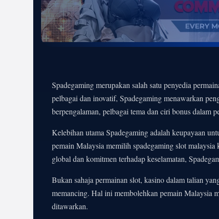
Spadegaming merupakan salah satu penyedia permainan
pelbagai dan inovatif, Spadegaming menawarkan peng
berpengalaman, pelbagai tema dan ciri bonus dalam p
Kelebihan utama Spadegaming adalah keupayaan untuk
pemain Malaysia memilih spadegaming slot malaysia k
global dan komitmen terhadap keselamatan, Spadegamin
Bukan sahaja permainan slot, kasino dalam talian ya
memancing. Hal ini membolehkan pemain Malaysia meni
ditawarkan.