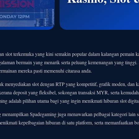
 slot terkemuka yang kini semakin popular dalam kalangan pemain kas
alaman bermain yang menarik serta peluang kemenangan yang tinggi.
ermainan mereka pasti memenuhi citarasa anda.
 menyediakan slot dengan RTP yang kompetitif, grafik moden, dan kaw
erana deposit yang fleksibel, sokongan transaksi MYR, serta kemudaha
g adalah pilihan utama bagi yang ingin menikmati hiburan slot digital 
ng menampilkan Spadegaming juga menawarkan pelbagai kategori lain se
kmati kepelbagaian hiburan di satu platform, serta memanfaatkan bon