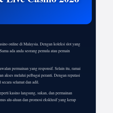
ino online di Malaysia. Dengan koleksi slot yang
 Sama ada anda seorang pemula atau pemain
alan permainan yang responsif. Selain itu, ramai
n akses melalui pelbagai peranti. Dengan reputasi
secara selamat dan adil.
perti kasino langsung, sukan, dan permainan
us alu-aluan dan promosi eksklusif yang kerap