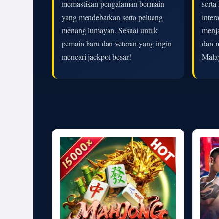
memastikan pengalaman bermain
serta
yang mendebarkan serta peluang
inter
menang lumayan. Sesuai untuk
menja
pemain baru dan veteran yang ingin
dan 
mencari jackpot besar!
Malay