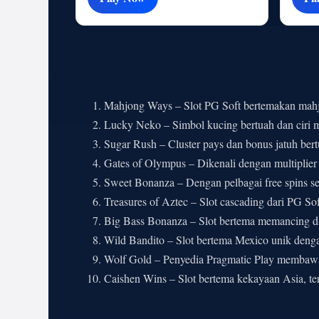
Mahjong Ways – Slot PG Soft bertemakan mahjon
Lucky Neko – Simbol kucing bertuah dan ciri m
Sugar Rush – Cluster pays dan bonus jatuh bert
Gates of Olympus – Dikenali dengan multiplier
Sweet Bonanza – Dengan pelbagai free spins sert
Treasures of Aztec – Slot cascading dari PG So
Big Bass Bonanza – Slot bertema memancing dar
Wild Bandito – Slot bertema Mexico unik deng
Wolf Gold – Penyedia Pragmatic Play membawa ja
Caishen Wins – Slot bertema kekayaan Asia, te