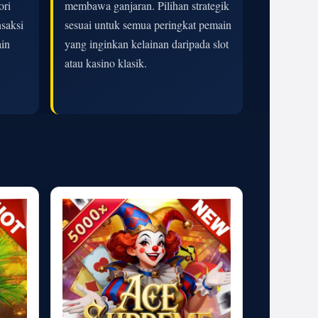
ori
membawa ganjaran. Pilihan strategik
nsaksi
sesuai untuk semua peringkat pemain
in
yang inginkan kelainan daripada slot
atau kasino klasik.