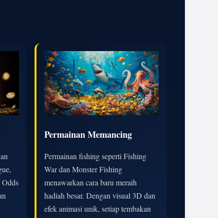
Permainan Memancing
kan
Permainan fishing seperti Fishing
gue,
War dan Monster Fishing
. Odds
menawarkan cara baru meraih
an
hadiah besar. Dengan visual 3D dan
efek animasi unik, setiap tembakan