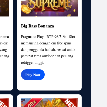
Big Bass Bonanza
ertema
Pragmatic Play · RTP 96.71% · Slot
i-ciri
memancing dengan ciri free spins
 yang
dan pengganda hadiah, sesuai untuk
menang
peminat tema outdoor dan peluang
retrigger tinggi.
Play Now