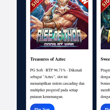
Treasures of Aztec
Swee
PG Soft · RTP 96.71% · Dikenali
Pragm
sebagai "Aztec", slot ini
denga
menampilkan sistem cascading dan
bonus
multiplier progresif pada setiap
membo
putaran kemenangan.
denga
Play Now
Pl