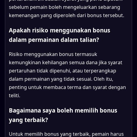
sebelum pemain boleh mengeluarkan sebarang
kemenangan yang diperoleh dari bonus tersebut.
Apakah risiko menggunakan bonus
dalam permainan dalam talian?
Risiko menggunakan bonus termasuk
kemungkinan kehilangan semua dana jika syarat
pertaruhan tidak dipenuhi, atau terperangkap
dalam permainan yang tidak sesuai. Oleh itu,
penting untuk membaca terma dan syarat dengan
teliti.
Bagaimana saya boleh memilih bonus
yang terbaik?
Untuk memilih bonus yang terbaik, pemain harus