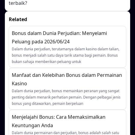
terbaik?
Related
Bonus dalam Dunia Perjudian: Menyelami
Peluang pada 2026/06/24
Dalam dunia perjudian, terutamanya dalam kasino dalam talian,
bonus menjadi salah satu daya tarik utama bagi pemain. Bonus
bukan sahaja memberikan peluang untuk
Manfaat dan Kelebihan Bonus dalam Permainan
Kasino
Dalam dunia perjudian, bonus memainkan peranan yang sangat
penting dalam menarik perhatian pemain. Dengan pelbagai jenis
bonus yang ditawarkan, pemain berpeluan
Menjelajahi Bonus: Cara Memaksimalkan
Keuntungan Anda
Dalam dunia permainan dan perjudian, bonus adalah salah satu