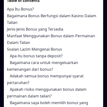
Table of contents
Apa Itu Bonus?
Bagaimana Bonus Berfungsi dalam Kasino Dalam
Talian
Jenis-Jenis Bonus yang Tersedia
Manfaat Menggunakan Bonus dalam Permainan
Dalam Talian
Soalan Lazim Mengenai Bonus
Apa itu bonus tanpa deposit?
Bagaimana cara untuk mengeluarkan
kemenangan dari bonus?
Adakah semua bonus mempunyai syarat
pertaruhan?
Apakah risiko menggunakan bonus dalam
permainan dalam talian?
Bagaimana saya boleh memilih bonus yang