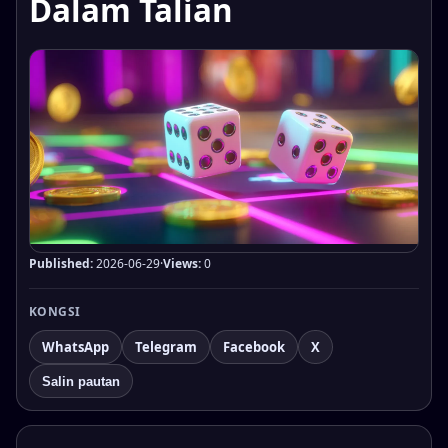
Dalam Talian
Published:
2026-06-29
·
Views:
0
KONGSI
WhatsApp
Telegram
Facebook
X
Salin pautan