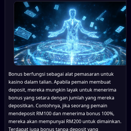
Bonus berfungsi sebagai alat pemasaran untuk
kasino dalam talian. Apabila pemain membuat
deposit, mereka mungkin layak untuk menerima
bonus yang setara dengan jumlah yang mereka
depositkan. Contohnya, jika seorang pemain
mendeposit RM100 dan menerima bonus 100%,
mereka akan mempunyai RM200 untuk dimainkan.
Terdapat juga bonus tanpa deposit yang