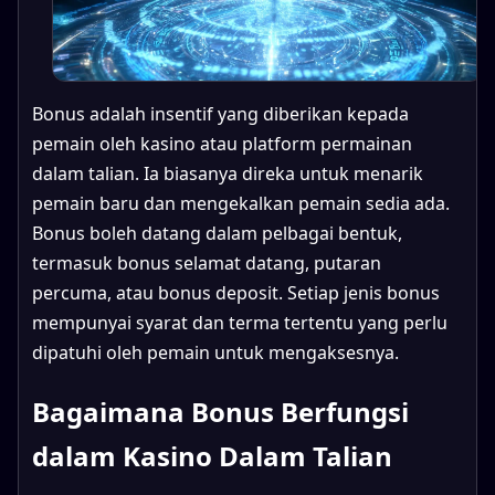
Bonus adalah insentif yang diberikan kepada
pemain oleh kasino atau platform permainan
dalam talian. Ia biasanya direka untuk menarik
pemain baru dan mengekalkan pemain sedia ada.
Bonus boleh datang dalam pelbagai bentuk,
termasuk bonus selamat datang, putaran
percuma, atau bonus deposit. Setiap jenis bonus
mempunyai syarat dan terma tertentu yang perlu
dipatuhi oleh pemain untuk mengaksesnya.
Bagaimana Bonus Berfungsi
dalam Kasino Dalam Talian