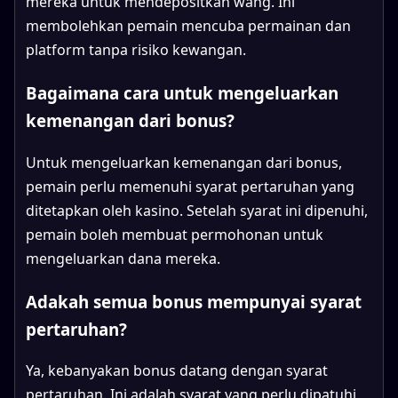
mereka untuk mendepositkan wang. Ini
membolehkan pemain mencuba permainan dan
platform tanpa risiko kewangan.
Bagaimana cara untuk mengeluarkan
kemenangan dari bonus?
Untuk mengeluarkan kemenangan dari bonus,
pemain perlu memenuhi syarat pertaruhan yang
ditetapkan oleh kasino. Setelah syarat ini dipenuhi,
pemain boleh membuat permohonan untuk
mengeluarkan dana mereka.
Adakah semua bonus mempunyai syarat
pertaruhan?
Ya, kebanyakan bonus datang dengan syarat
pertaruhan. Ini adalah syarat yang perlu dipatuhi