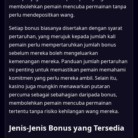
membolehkan pemain mencuba permainan tanpa
perlu mendepositkan wang.
Setiap bonus biasanya disertakan dengan syarat
pertaruhan, yang merujuk kepada jumlah kali
pemain perlu mempertaruhkan jumlah bonus
sebelum mereka boleh mengeluarkan
kemenangan mereka. Panduan jumlah pertaruhan
ini penting untuk memastikan pemain memahami
komitmen yang perlu mereka ambil. Selain itu,
kasino juga mungkin menawarkan putaran
percuma sebagai sebahagian daripada bonus,
membolehkan pemain mencuba permainan
tertentu tanpa risiko kehilangan wang mereka.
Jenis-Jenis Bonus yang Tersedia