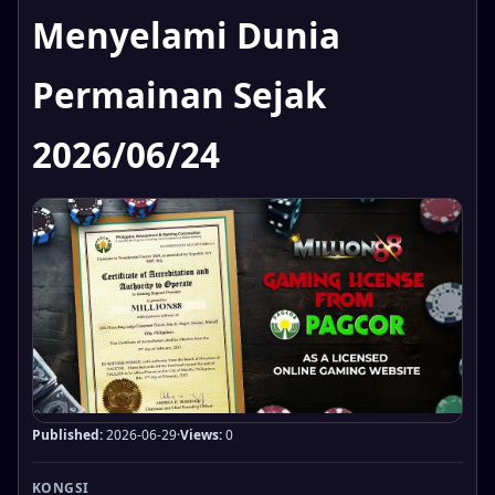
Menyelami Dunia
Permainan Sejak
2026/06/24
Published:
2026-06-29
·
Views:
0
KONGSI