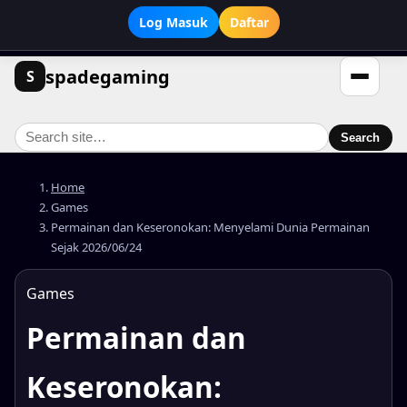
Log Masuk
Daftar
spadegaming
S
Search
Search
Home
Games
Permainan dan Keseronokan: Menyelami Dunia Permainan
Sejak 2026/06/24
Games
Permainan dan
Keseronokan: