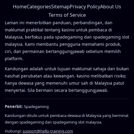
Home
Categories
Sitemap
Privacy Policy
About Us
Terms of Service
Laman ini menerbitkan panduan, perbandingan, dan
maklumat praktikal tentang kasino untuk pembaca di
Malaysia, berfokus pada spadegaming dan spadegaming slot
malaysia. Kami membantu pengguna memahami produk,
ciri, dan permainan bertanggungjawab sebelum memilih
platform.
Kandungan adalah untuk tujuan maklumat sahaja dan bukan
nasihat perubatan atau kewangan. kasino melibatkan risiko;
hanya dewasa yang memenuhi umur sah di Malaysia patut
menyertai. Sila bermain secara bertanggungjawab.
Penerbit:
Spadegaming
Kandungan ditulis untuk pembaca dewasa di Malaysia yang berminat
dengan spadegaming dan spadegaming slot malaysia.
Hubungi:
support@hello-training.com