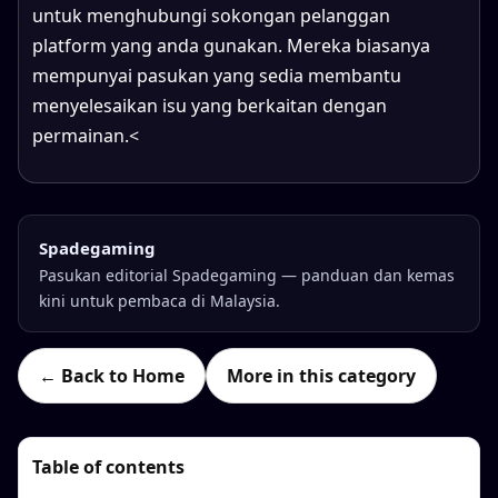
untuk menghubungi sokongan pelanggan
platform yang anda gunakan. Mereka biasanya
mempunyai pasukan yang sedia membantu
menyelesaikan isu yang berkaitan dengan
permainan.<
Spadegaming
Pasukan editorial Spadegaming — panduan dan kemas
kini untuk pembaca di Malaysia.
← Back to Home
More in this category
Table of contents