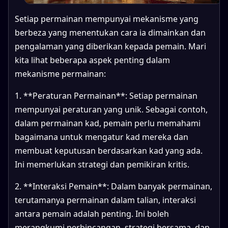
Setiap permainan mempunyai mekanisme yang
berbeza yang menentukan cara ia dimainkan dan
pengalaman yang diberikan kepada pemain. Mari
kita lihat beberapa aspek penting dalam
mekanisme permainan:
1. **Peraturan Permainan**: Setiap permainan
mempunyai peraturan yang unik. Sebagai contoh,
dalam permainan kad, pemain perlu memahami
bagaimana untuk mengatur kad mereka dan
membuat keputusan berdasarkan kad yang ada.
Ini memerlukan strategi dan pemikiran kritis.
2. **Interaksi Pemain**: Dalam banyak permainan,
terutamanya permainan dalam talian, interaksi
antara pemain adalah penting. Ini boleh
merangkumi perbincangan, strategi bersama, dan