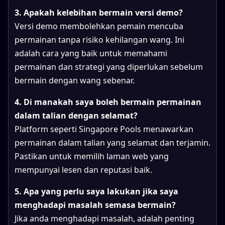
3. Apakah kelebihan bermain versi demo?
Versi demo membolehkan pemain mencuba
permainan tanpa risiko kehilangan wang. Ini
adalah cara yang baik untuk memahami
permainan dan strategi yang diperlukan sebelum
bermain dengan wang sebenar.
4. Di manakah saya boleh bermain permainan
dalam talian dengan selamat?
Platform seperti Singapore Pools menawarkan
permainan dalam talian yang selamat dan terjamin.
Pastikan untuk memilih laman web yang
mempunyai lesen dan reputasi baik.
5. Apa yang perlu saya lakukan jika saya
menghadapi masalah semasa bermain?
Jika anda menghadapi masalah, adalah penting