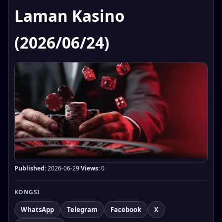
Laman Kasino
(2026/06/24)
Published:
2026-06-29
·
Views:
0
KONGSI
WhatsApp
Telegram
Facebook
X