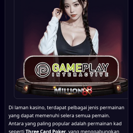
Di laman kasino, terdapat pelbagai jenis permainan
yang dapat memenuhi selera semua pemain.
Antara yang paling popular adalah permainan kad
seperti
Three Card Poker
, yang menggabungkan