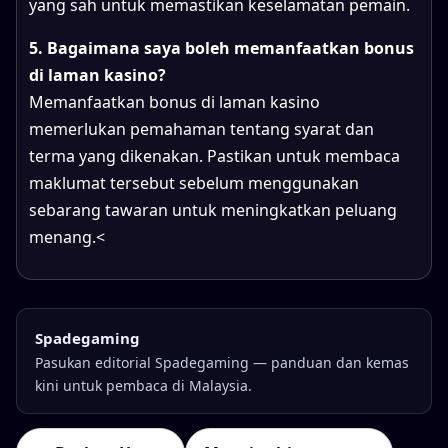
yang sah untuk memastikan keselamatan pemain.
5. Bagaimana saya boleh memanfaatkan bonus
di laman kasino?
Memanfaatkan bonus di laman kasino
memerlukan pemahaman tentang syarat dan
terma yang dikenakan. Pastikan untuk membaca
maklumat tersebut sebelum menggunakan
sebarang tawaran untuk meningkatkan peluang
menang.<
Spadegaming
Pasukan editorial Spadegaming — panduan dan kemas
kini untuk pembaca di Malaysia.