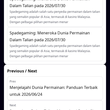
Dalam Talian pada 2026/07/30
Spadegaming adalah salah satu penyedia permainan dalam talian
yang semakin popular di Asia, termasuk di kasino Malaysia.
Dengan pelbagai pilihan permainan menar
Spadegaming: Meneroka Dunia Permainan
Dalam Talian pada 2026/07/30
Spadegaming adalah salah satu penyedia permainan dalam talian
yang semakin popular di Asia, termasuk di kasino Malaysia.
Dengan pelbagai pilihan permainan menar
Previous / Next
Prev
Menjelajahi Dunia Permainan: Panduan Terbaik
untuk 2026/06/24
Next