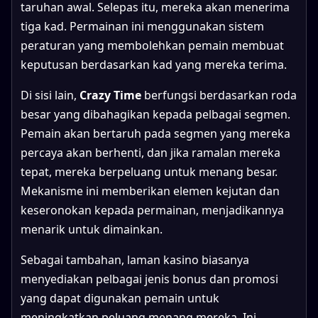
taruhan awal. Selepas itu, mereka akan menerima
tiga kad. Permainan ini menggunakan sistem
peraturan yang membolehkan pemain membuat
keputusan berdasarkan kad yang mereka terima.
Di sisi lain,
Crazy Time
berfungsi berdasarkan roda
besar yang dibahagikan kepada pelbagai segmen.
Pemain akan bertaruh pada segmen yang mereka
percaya akan berhenti, dan jika ramalan mereka
tepat, mereka berpeluang untuk menang besar.
Mekanisme ini memberikan elemen kejutan dan
keseronokan kepada permainan, menjadikannya
menarik untuk dimainkan.
Sebagai tambahan, laman kasino biasanya
menyediakan pelbagai jenis bonus dan promosi
yang dapat digunakan pemain untuk
meningkatkan peluang menang mereka. Ini