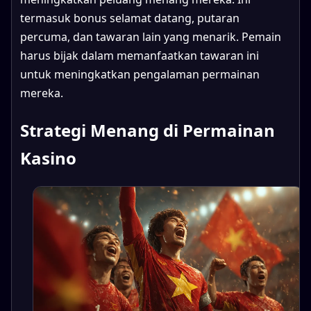
termasuk bonus selamat datang, putaran
percuma, dan tawaran lain yang menarik. Pemain
harus bijak dalam memanfaatkan tawaran ini
untuk meningkatkan pengalaman permainan
mereka.
Strategi Menang di Permainan
Kasino