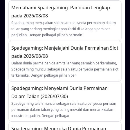
Memahami Spadegaming: Panduan Lengkap
pada 2026/08/08
Spadegaming merupakan salah satu penyedia permainan dalam
talian yang sedang meningkat populariti di kalangan peminat
perjudian. Dengan pelbagai pilihan permain
Spadegaming: Menjelajahi Dunia Permainan Slot
pada 2026/08/08
Dalam dunia permainan dalam talian yang semakin berkembang,
Spadegaming muncul sebagai salah satu penyedia permainan slot
terkemuka. Dengan pelbagai pilihan per
Spadegaming: Menyelami Dunia Permainan
Dalam Talian (2026/07/30)
Spadegaming telah muncul sebagai salah satu penyedia perisian
permainan dalam talian yang paling inovatif dan menarik dalam
industri perjudian. Dengan pelbagai
Spadegaming: Meneroka Dunia Permainan