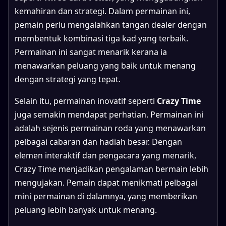
kemahiran dan strategi. Dalam permainan ini,
pemain perlu mengalahkan tangan dealer dengan
membentuk kombinasi tiga kad yang terbaik.
Permainan ini sangat menarik kerana ia
menawarkan peluang yang baik untuk menang
dengan strategi yang tepat.
Selain itu, permainan inovatif seperti
Crazy Time
juga semakin mendapat perhatian. Permainan ini
adalah sejenis permainan roda yang menawarkan
pelbagai cabaran dan hadiah besar. Dengan
elemen interaktif dan pengacara yang menarik,
Crazy Time menjadikan pengalaman bermain lebih
mengujakan. Pemain dapat menikmati pelbagai
mini permainan di dalamnya, yang memberikan
peluang lebih banyak untuk menang.