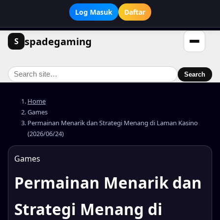
Log Masuk
Daftar
spadegaming
S
Search
Search
Home
Games
Permainan Menarik dan Strategi Menang di Laman Kasino
(2026/06/24)
Games
Permainan Menarik dan
Strategi Menang di