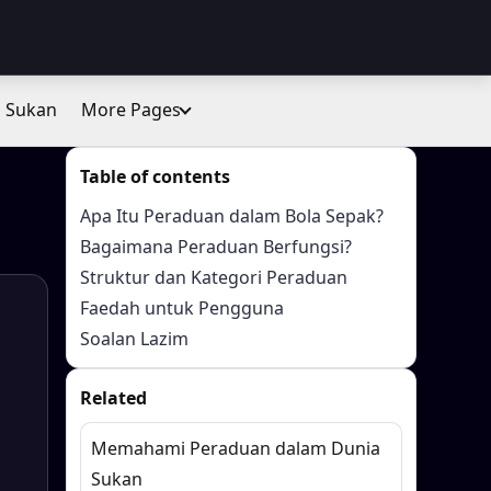
Sukan
More Pages
Table of contents
Apa Itu Peraduan dalam Bola Sepak?
Bagaimana Peraduan Berfungsi?
Struktur dan Kategori Peraduan
Faedah untuk Pengguna
Soalan Lazim
Related
Memahami Peraduan dalam Dunia
Sukan