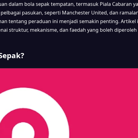
aduan dalam bola sepak tempatan, termasuk Piala Cabaran y
pelbagai pasukan, seperti Manchester United, dan ramala
n tentang peraduan ini menjadi semakin penting. Artikel i
 struktur, mekanisme, dan faedah yang boleh diperoleh
 Sepak?