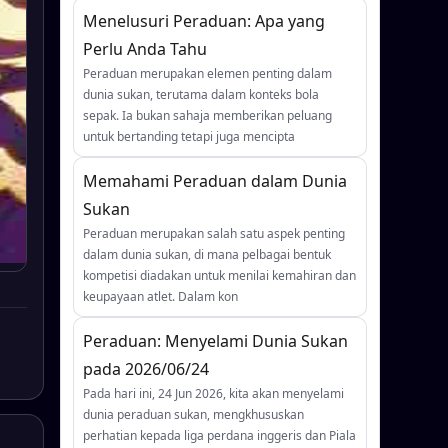
Menelusuri Peraduan: Apa yang
Perlu Anda Tahu
Peraduan merupakan elemen penting dalam
dunia sukan, terutama dalam konteks bola
sepak. Ia bukan sahaja memberikan peluang
untuk bertanding tetapi juga mencipta
Memahami Peraduan dalam Dunia
Sukan
Peraduan merupakan salah satu aspek penting
dalam dunia sukan, di mana pelbagai bentuk
kompetisi diadakan untuk menilai kemahiran dan
keupayaan atlet. Dalam kon
Peraduan: Menyelami Dunia Sukan
pada 2026/06/24
Pada hari ini, 24 Jun 2026, kita akan menyelami
dunia peraduan sukan, mengkhususkan
perhatian kepada liga perdana inggeris dan Piala