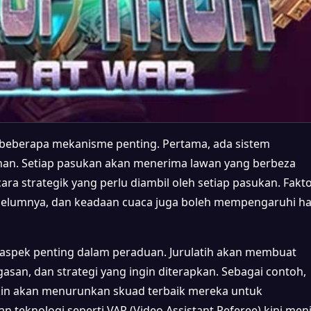
 beberapa mekanisme penting. Pertama, ada sistem
an. Setiap pasukan akan menerima lawan yang berbeza
ra strategik yang perlu diambil oleh setiap pasukan. Fakt
ebelumnya, dan keadaan cuaca juga boleh mempengaruhi ha
aspek penting dalam peraduan. Jurulatih akan membuat
san, dan strategi yang ingin diterapkan. Sebagai contoh,
in akan menurunkan skuad terbaik mereka untuk
teknologi seperti VAR (Video Assistant Referee) kini men