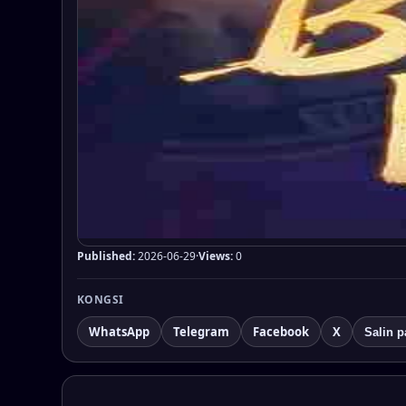
Published:
2026-06-29
·
Views:
0
KONGSI
WhatsApp
Telegram
Facebook
X
Salin p