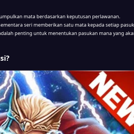
gumpulkan mata berdasarkan keputusan perlawanan.
ementara seri memberikan satu mata kepada setiap pasuk
t adalah penting untuk menentukan pasukan mana yang aka
si?