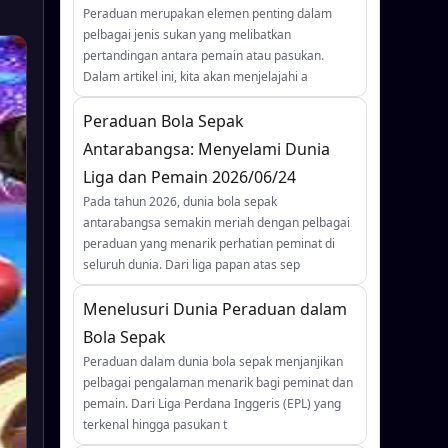
Peraduan merupakan elemen penting dalam
pelbagai jenis sukan yang melibatkan
pertandingan antara pemain atau pasukan.
Dalam artikel ini, kita akan menjelajahi a
Peraduan Bola Sepak
Antarabangsa: Menyelami Dunia
Liga dan Pemain 2026/06/24
Pada tahun 2026, dunia bola sepak
antarabangsa semakin meriah dengan pelbagai
peraduan yang menarik perhatian peminat di
seluruh dunia. Dari liga papan atas sep
Menelusuri Dunia Peraduan dalam
Bola Sepak
Peraduan dalam dunia bola sepak menjanjikan
pelbagai pengalaman menarik bagi peminat dan
pemain. Dari Liga Perdana Inggeris (EPL) yang
terkenal hingga pasukan t