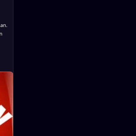
an.
n