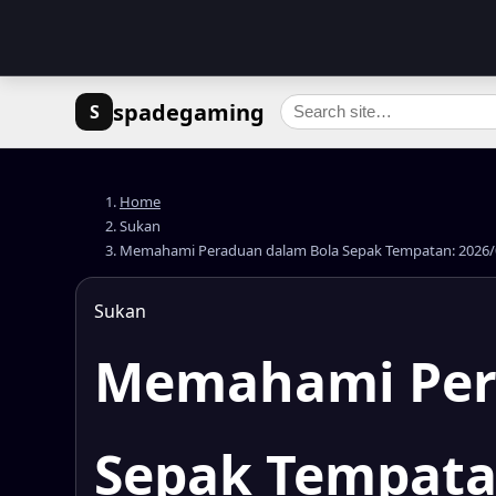
spadegaming
S
Search
Home
Sukan
Memahami Peraduan dalam Bola Sepak Tempatan: 2026/
Sukan
Memahami Per
Sepak Tempata