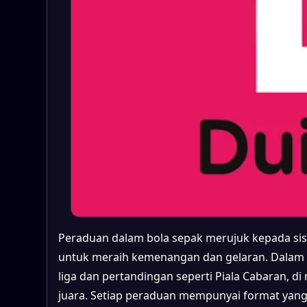
Peraduan dalam bola sepak merujuk kepada sis
untuk meraih kemenangan dan gelaran. Dalam k
liga dan pertandingan seperti Piala Cabaran,
juara. Setiap peraduan mempunyai format yang 