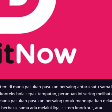
tem di mana pasukan-pasukan bersaing antara satu sama l
onteks bola sepak tempatan, peraduan ini sering melibat
 di mana pasukan-pasukan bersaing untuk mendapatkan gela
berbeza, sama ada melalui liga, sistem knockout, atau