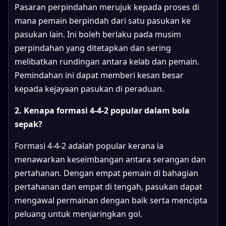
Pasaran perpindahan merujuk kepada proses di
mana pemain berpindah dari satu pasukan ke
pasukan lain. Ini boleh berlaku pada musim
perpindahan yang ditetapkan dan sering
melibatkan rundingan antara kelab dan pemain.
Pemindahan ini dapat memberi kesan besar
kepada kejayaan pasukan di peraduan.
2. Kenapa formasi 4-4-2 popular dalam bola
sepak?
Formasi 4-4-2 adalah popular kerana ia
menawarkan keseimbangan antara serangan dan
pertahanan. Dengan empat pemain di bahagian
pertahanan dan empat di tengah, pasukan dapat
mengawal permainan dengan baik serta mencipta
peluang untuk menjaringkan gol.