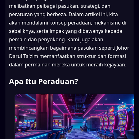
melibatkan pelbagai pasukan, strategi, dan
peraturan yang berbeza. Dalam artikel ini, kita
akan mendalami konsep peraduan, mekanisme di
sebaliknya, serta impak yang dibawanya kepada
pemain dan penyokong. Kami juga akan
membincangkan bagaimana pasukan seperti Johor
Darul Ta'zim memanfaatkan struktur dan formasi
dalam permainan mereka untuk meraih kejayaan.
Apa Itu Peraduan?