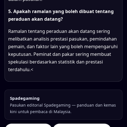
5. Apakah ramalan yang boleh dibuat tentang
peraduan akan datang?
Ramalan tentang peraduan akan datang sering
melibatkan analisis prestasi pasukan, pemindahan
pemain, dan faktor lain yang boleh mempengaruhi
keputusan. Peminat dan pakar sering membuat
spekulasi berdasarkan statistik dan prestasi
terdahulu.<
Spadegaming
Pasukan editorial Spadegaming — panduan dan kemas
kini untuk pembaca di Malaysia.