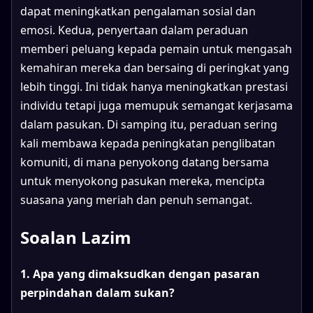
dapat meningkatkan pengalaman sosial dan
emosi. Kedua, penyertaan dalam peraduan
memberi peluang kepada pemain untuk mengasah
kemahiran mereka dan bersaing di peringkat yang
lebih tinggi. Ini tidak hanya meningkatkan prestasi
individu tetapi juga memupuk semangat kerjasama
dalam pasukan. Di samping itu, peraduan sering
kali membawa kepada peningkatan penglibatan
komuniti, di mana penyokong datang bersama
untuk menyokong pasukan mereka, mencipta
suasana yang meriah dan penuh semangat.
Soalan Lazim
1. Apa yang dimaksudkan dengan pasaran
perpindahan dalam sukan?