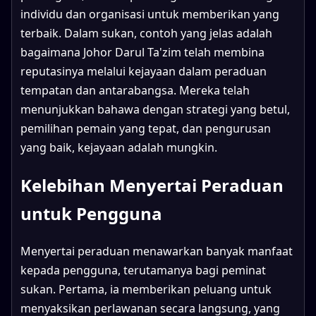
individu dan organisasi untuk memberikan yang
terbaik. Dalam sukan, contoh yang jelas adalah
bagaimana Johor Darul Ta'zim telah membina
reputasinya melalui kejayaan dalam peraduan
tempatan dan antarabangsa. Mereka telah
menunjukkan bahawa dengan strategi yang betul,
pemilihan pemain yang tepat, dan pengurusan
yang baik, kejayaan adalah mungkin.
Kelebihan Menyertai Peraduan
untuk Pengguna
Menyertai peraduan menawarkan banyak manfaat
kepada pengguna, terutamanya bagi peminat
sukan. Pertama, ia memberikan peluang untuk
menyaksikan perlawanan secara langsung, yang