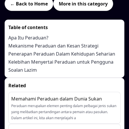
← Back to Home
More in this category
Table of contents
Apa Itu Peraduan?
Mekanisme Peraduan dan Kesan Strategi
Penerapan Peraduan Dalam Kehidupan Seharian
Kelebihan Menyertai Peraduan untuk Pengguna
Soalan Lazim
Related
Memahami Peraduan dalam Dunia Sukan
Peraduan merupakan elemen penting dalam pelbagai jenis sukan
yang melibatkan pertandingan antara pemain atau pasukan.
Dalam artikel ini, kita akan menjelajahi a