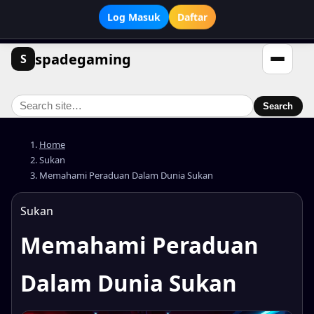
Log Masuk
Daftar
spadegaming
S
Search
Search
Home
Sukan
Memahami Peraduan Dalam Dunia Sukan
Sukan
Memahami Peraduan
Dalam Dunia Sukan