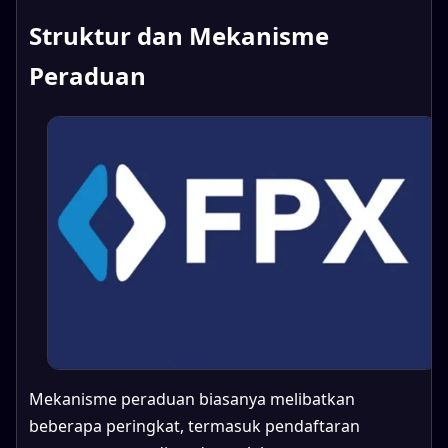
Struktur dan Mekanisme
Peraduan
Mekanisme peraduan biasanya melibatkan
beberapa peringkat, termasuk pendaftaran