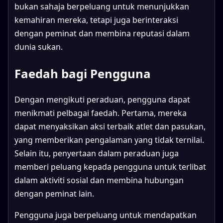
bukan sahaja berpeluang untuk menunjukkan
kemahiran mereka, tetapi juga berinteraksi
dengan peminat dan membina reputasi dalam
dunia sukan.
Faedah bagi Pengguna
Dengan mengikuti peraduan, pengguna dapat
menikmati pelbagai faedah. Pertama, mereka
dapat menyaksikan aksi terbaik atlet dan pasukan,
yang memberikan pengalaman yang tidak ternilai.
Selain itu, penyertaan dalam peraduan juga
memberi peluang kepada pengguna untuk terlibat
dalam aktiviti sosial dan membina hubungan
dengan peminat lain.
Pengguna juga berpeluang untuk mendapatkan