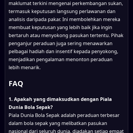
maklumat terkini mengenai perkembangan sukan,
termasuk keputusan langsung perlawanan dan
analisis daripada pakar. Ini membolehkan mereka
membuat keputusan yang lebih baik jika ingin
bertaruh atau menyokong pasukan tertentu. Pihak
penganjur peraduan juga sering menawarkan
pelbagai hadiah dan insentif kepada penyokong,
menjadikan pengalaman menonton peraduan
lebih menarik.
FAQ
1. Apakah yang dimaksudkan dengan Piala
Dunia Bola Sepak?
Piala Dunia Bola Sepak adalah peraduan terbesar
dalam bola sepak yang melibatkan pasukan
nasional dari seluruh dunia, diadakan setiap empat