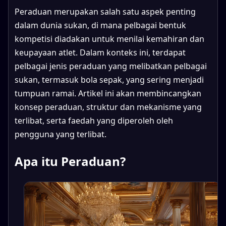
Peraduan merupakan salah satu aspek penting
dalam dunia sukan, di mana pelbagai bentuk
kompetisi diadakan untuk menilai kemahiran dan
keupayaan atlet. Dalam konteks ini, terdapat
pelbagai jenis peraduan yang melibatkan pelbagai
sukan, termasuk bola sepak, yang sering menjadi
tumpuan ramai. Artikel ini akan membincangkan
konsep peraduan, struktur dan mekanisme yang
terlibat, serta faedah yang diperoleh oleh
pengguna yang terlibat.
Apa itu Peraduan?