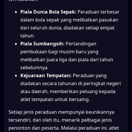
Piala Dunia Bola Sepak:
Peraduan terbesar
dalam bola sepak yang melibatkan pasukan
dari seluruh dunia, diadakan setiap empat
tahun.
Piala Sumbangsih:
Pertandingan
pembukaan bagi musim baru yang
melibatkan juara liga dan piala dari tahun
sebelumnya.
Kejuaraan Tempatan:
Peraduan yang
diadakan secara tahunan di peringkat negeri
atau daerah, memberikan peluang kepada
atlet tempatan untuk bersaing.
Setiap jenis peraduan mempunyai keunikannya
tersendiri, dan oleh itu, menarik pelbagai jenis
penonton dan peserta. Melalui peraduan ini, atlet