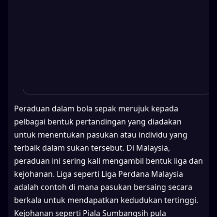
Peraduan dalam bola sepak merujuk kepada
pelbagai bentuk pertandingan yang diadakan