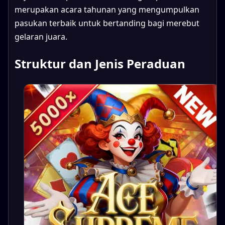
untuk menentukan pasukan atau individu yang
terbaik dalam sukan tersebut. Di Malaysia,
peraduan ini sering kali mengambil bentuk liga dan
kejohanan. Liga seperti Liga Perdana Malaysia
adalah contoh di mana pasukan bersaing secara
berkala untuk mendapatkan kedudukan tertinggi.
Kejohanan seperti Piala Sumbangsih pula
merupakan acara tahunan yang mengumpulkan
pasukan terbaik untuk bertanding bagi merebut
gelaran juara.
Struktur dan Jenis Peraduan