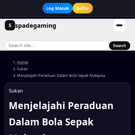
Log Masuk
Daftar
spadegaming
S
Search
Search
Home
Sukan
Menjelajahi Peraduan Dalam Bola Sepak Malaysia
Sukan
Menjelajahi Peraduan
Dalam Bola Sepak