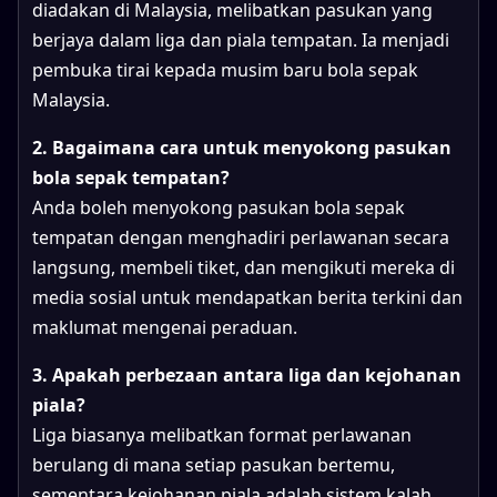
kalangan rakyat Malaysia.
Soalan Lazim (FAQ)
1. Apa itu Piala Sumbangsih?
Piala Sumbangsih adalah kejohanan tahunan yang
diadakan di Malaysia, melibatkan pasukan yang
berjaya dalam liga dan piala tempatan. Ia menjadi
pembuka tirai kepada musim baru bola sepak
Malaysia.
2. Bagaimana cara untuk menyokong pasukan
bola sepak tempatan?
Anda boleh menyokong pasukan bola sepak
tempatan dengan menghadiri perlawanan secara
langsung, membeli tiket, dan mengikuti mereka di
media sosial untuk mendapatkan berita terkini dan