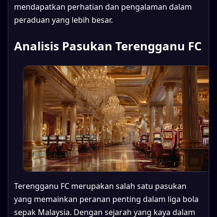
kejohanan piala yang menjadi tumpuan, seperti
Piala FA dan Piala Sumbangsih, yang menawarkan
peluang untuk pasukan tidak hanya bersaing
dalam liga, tetapi juga dalam format kalah mati.
Struktur ini membolehkan pelbagai pasukan,
termasuk yang kurang dikenali, untuk
mendapatkan perhatian dan pengalaman dalam
peraduan yang lebih besar.
Analisis Pasukan Terengganu FC