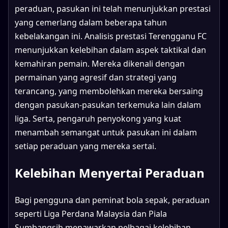
Terengganu FC merupakan salah satu pasukan
yang memainkan peranan penting dalam liga bola
sepak Malaysia. Dengan sejarah yang kaya dalam
peraduan, pasukan ini telah menunjukkan prestasi
yang cemerlang dalam beberapa tahun
kebelakangan ini. Analisis prestasi Terengganu FC
menunjukkan kelebihan dalam aspek taktikal dan
kemahiran pemain. Mereka dikenali dengan
permainan yang agresif dan strategi yang
terancang, yang membolehkan mereka bersaing
dengan pasukan-pasukan terkemuka lain dalam
liga. Serta, pengaruh penyokong yang kuat
menambah semangat untuk pasukan ini dalam