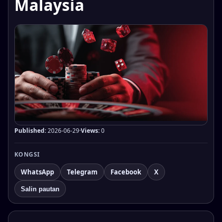
Malaysia
Published:
2026-06-29
·
Views:
0
KONGSI
WhatsApp
Telegram
Facebook
X
Salin pautan