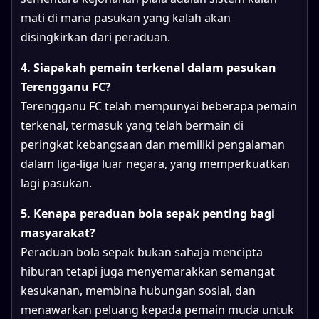
maklumat mengenai peraduan.
3. Apakah perbezaan antara liga dan kejohanan
piala?
Liga biasanya melibatkan format perlawanan
berulang di mana setiap pasukan bertemu,
sementara kejohanan piala adalah sistem kalah
mati di mana pasukan yang kalah akan
disingkirkan dari peraduan.
4. Siapakah pemain terkenal dalam pasukan
Terengganu FC?
Terengganu FC telah mempunyai beberapa pemain
terkenal, termasuk yang telah bermain di
peringkat kebangsaan dan memiliki pengalaman
dalam liga-liga luar negara, yang memperkuatkan
lagi pasukan.