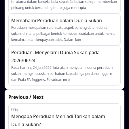
terutama dalam konteks bola sepak. Ia bukan sahaja memberikan
peluang untuk bertanding tetapi juga mencipta
Memahami Peraduan dalam Dunia Sukan
Peraduan merupakan salah satu aspek penting dalam dunia
sukan, di mana pelbagai bentuk kompetisi diadakan untuk menilai
kemahiran dan keupayaan atlet. Dalam kon
Peraduan: Menyelami Dunia Sukan pada
2026/06/24
Pada hari ini, 24 Jun 2026, kita akan menyelami dunia peraduan
sukan, mengkhususkan perhatian kepada liga perdana inggeris
dan Piala FA Inggeris. Peraduan ini b
Previous / Next
Prev
Mengapa Peraduan Menjadi Tarikan dalam
Dunia Sukan?