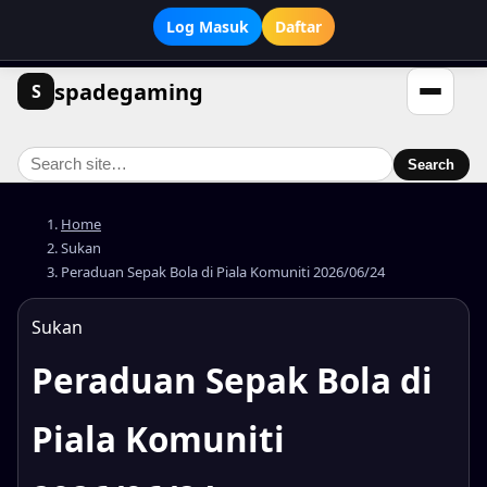
Log Masuk
Daftar
spadegaming
S
Search
Search
Home
Sukan
Peraduan Sepak Bola di Piala Komuniti 2026/06/24
Sukan
Peraduan Sepak Bola di
Piala Komuniti