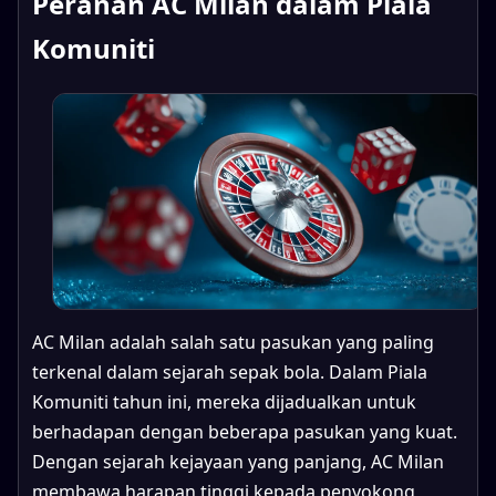
Peranan AC Milan dalam Piala
Komuniti
AC Milan adalah salah satu pasukan yang paling
terkenal dalam sejarah sepak bola. Dalam Piala
Komuniti tahun ini, mereka dijadualkan untuk
berhadapan dengan beberapa pasukan yang kuat.
Dengan sejarah kejayaan yang panjang, AC Milan
membawa harapan tinggi kepada penyokong