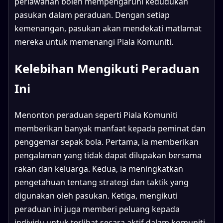
perlawanan boleh mempengaruhi kedudukan
pasukan dalam peraduan. Dengan setiap
kemenangan, pasukan akan mendekati matlamat
mereka untuk memenangi Piala Komuniti.
Kelebihan Mengikuti Peraduan
Ini
Menonton peraduan seperti Piala Komuniti
memberikan banyak manfaat kepada peminat dan
penggemar sepak bola. Pertama, ia memberikan
pengalaman yang tidak dapat dilupakan bersama
rakan dan keluarga. Kedua, ia meningkatkan
pengetahuan tentang strategi dan taktik yang
digunakan oleh pasukan. Ketiga, mengikuti
peraduan ini juga memberi peluang kepada
individu untuk terlibat secara aktif dalam komuniti