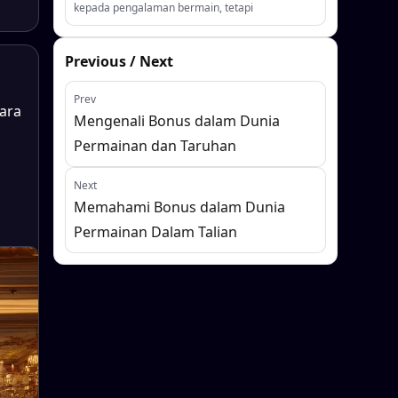
kepada pengalaman bermain, tetapi
Previous / Next
Prev
ara
Mengenali Bonus dalam Dunia
Permainan dan Taruhan
Next
Memahami Bonus dalam Dunia
Permainan Dalam Talian