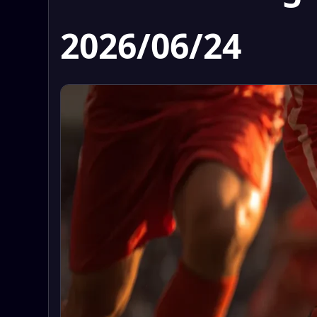
2026/06/24