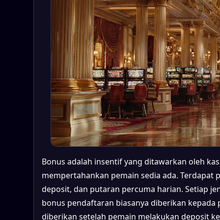
Bonus adalah insentif yang ditawarkan oleh k
mempertahankan pemain sedia ada. Terdapat pe
deposit, dan putaran percuma harian. Setiap je
bonus pendaftaran biasanya diberikan kepada 
diberikan setelah pemain melakukan deposit k