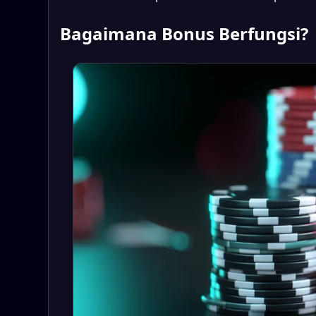
Bagaimana Bonus Berfungsi?