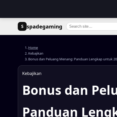
spadegaming
S
Search
Home
Kebajikan
Bonus dan Peluang Menang: Panduan Lengkap untuk 20
Kebajikan
Bonus dan Pel
Panduan Leng