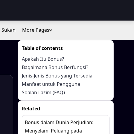
Sukan
More Pages
Table of contents
Apakah Itu Bonus?
Bagaimana Bonus Berfungsi?
Jenis-Jenis Bonus yang Tersedia
Manfaat untuk Pengguna
Soalan Lazim (FAQ)
Related
Bonus dalam Dunia Perjudian:
Menyelami Peluang pada