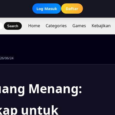
Log Masuk
Daftar
Home
Categories
Games
Kebajikan
Search
26/06/24
uang Menang:
kap untuk