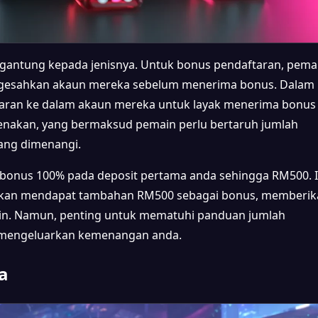
gantung kepada jenisnya. Untuk bonus pendaftaran, pema
gesahkan akaun mereka sebelum menerima bonus. Dalam 
aran ke dalam akaun mereka untuk layak menerima bonus
dikenakan, yang bermaksud pemain perlu bertaruh jumlah
ang dimenangi.
bonus 100% pada deposit pertama anda sehingga RM500. I
akan mendapat tambahan RM500 sebagai bonus, memberik
in. Namun, penting untuk mematuhi panduan jumlah
k mengeluarkan kemenangan anda.
a