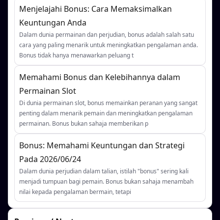
Menjelajahi Bonus: Cara Memaksimalkan
Keuntungan Anda
Dalam dunia permainan dan perjudian, bonus adalah salah satu
cara yang paling menarik untuk meningkatkan pengalaman anda.
Bonus tidak hanya menawarkan peluang t
Memahami Bonus dan Kelebihannya dalam
Permainan Slot
Di dunia permainan slot, bonus memainkan peranan yang sangat
penting dalam menarik pemain dan meningkatkan pengalaman
permainan. Bonus bukan sahaja memberikan p
Bonus: Memahami Keuntungan dan Strategi
Pada 2026/06/24
Dalam dunia perjudian dalam talian, istilah "bonus" sering kali
menjadi tumpuan bagi pemain. Bonus bukan sahaja menambah
nilai kepada pengalaman bermain, tetapi