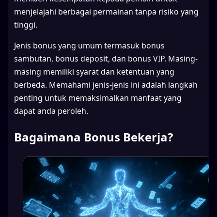
menjelajahi berbagai permainan tanpa risiko yang
tinggi.
Jenis bonus yang umum termasuk bonus
sambutan, bonus deposit, dan bonus VIP. Masing-
masing memiliki syarat dan ketentuan yang
berbeda. Memahami jenis-jenis ini adalah langkah
penting untuk memaksimalkan manfaat yang
dapat anda peroleh.
Bagaimana Bonus Bekerja?