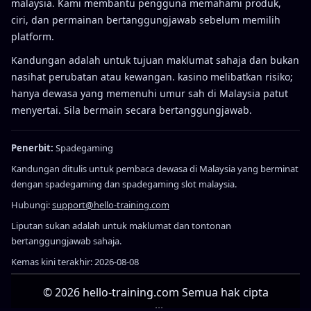
malaysia. Kami membantu pengguna memahami produk,
ciri, dan permainan bertanggungjawab sebelum memilih
platform.
Kandungan adalah untuk tujuan maklumat sahaja dan bukan
nasihat perubatan atau kewangan. kasino melibatkan risiko;
hanya dewasa yang memenuhi umur sah di Malaysia patut
menyertai. Sila bermain secara bertanggungjawab.
Penerbit:
Spadegaming
Kandungan ditulis untuk pembaca dewasa di Malaysia yang berminat
dengan spadegaming dan spadegaming slot malaysia.
Hubungi:
support@hello-training.com
Liputan sukan adalah untuk maklumat dan tontonan
bertanggungjawab sahaja.
Kemas kini terakhir: 2026-08-08
© 2026 hello-training.com Semua hak cipta