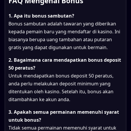
FAQ Mengenai Bonus
1. Apa itu bonus sambutan?
Bonus sambutan adalah tawaran yang diberikan
kepada pemain baru yang mendaftar di kasino. Ini
biasanya berupa uang tambahan atau putaran
gratis yang dapat digunakan untuk bermain.
2. Bagaimana cara mendapatkan bonus deposit
50 peratus?
Untuk mendapatkan bonus deposit 50 peratus,
anda perlu melakukan deposit minimum yang
ditentukan oleh kasino. Setelah itu, bonus akan
ditambahkan ke akun anda.
3. Apakah semua permainan memenuhi syarat
untuk bonus?
Tidak semua permainan memenuhi syarat untuk