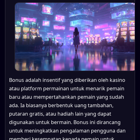
Bonus adalah insentif yang diberikan oleh kasino
atau platform permainan untuk menarik pemain
baru atau mempertahankan pemain yang sudah
ada. Ia biasanya berbentuk uang tambahan,
putaran gratis, atau hadiah lain yang dapat
digunakan untuk bermain. Bonus ini dirancang
untuk meningkatkan pengalaman pengguna dan
memberi kesempatan kepada pemain untuk