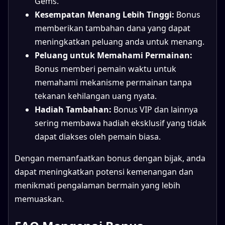
Gems.
Kesempatan Menang Lebih Tinggi:
Bonus
memberikan tambahan dana yang dapat
meningkatkan peluang anda untuk menang.
Peluang untuk Memahami Permainan:
Bonus memberi pemain waktu untuk
memahami mekanisme permainan tanpa
tekanan kehilangan uang nyata.
Hadiah Tambahan:
Bonus VIP dan lainnya
sering membawa hadiah eksklusif yang tidak
dapat diakses oleh pemain biasa.
Dengan memanfaatkan bonus dengan bijak, anda
dapat meningkatkan potensi kemenangan dan
menikmati pengalaman bermain yang lebih
memuaskan.