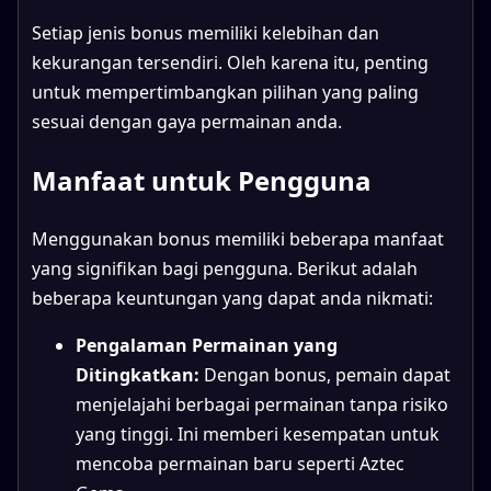
Setiap jenis bonus memiliki kelebihan dan
kekurangan tersendiri. Oleh karena itu, penting
untuk mempertimbangkan pilihan yang paling
sesuai dengan gaya permainan anda.
Manfaat untuk Pengguna
Menggunakan bonus memiliki beberapa manfaat
yang signifikan bagi pengguna. Berikut adalah
beberapa keuntungan yang dapat anda nikmati:
Pengalaman Permainan yang
Ditingkatkan:
Dengan bonus, pemain dapat
menjelajahi berbagai permainan tanpa risiko
yang tinggi. Ini memberi kesempatan untuk
mencoba permainan baru seperti Aztec