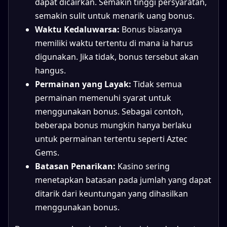
dapat dicairkan. Semakin tinggi persyaratan,
semakin sulit untuk menarik uang bonus.
Waktu Kedaluwarsa:
Bonus biasanya
memiliki waktu tertentu di mana ia harus
digunakan. Jika tidak, bonus tersebut akan
hangus.
Permainan yang Layak:
Tidak semua
permainan memenuhi syarat untuk
menggunakan bonus. Sebagai contoh,
beberapa bonus mungkin hanya berlaku
untuk permainan tertentu seperti Aztec
Gems.
Batasan Penarikan:
Kasino sering
menetapkan batasan pada jumlah yang dapat
ditarik dari keuntungan yang dihasilkan
menggunakan bonus.