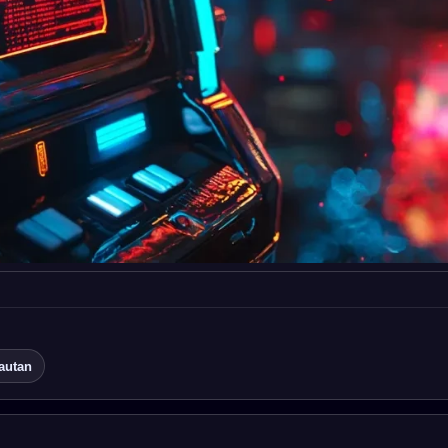
autan