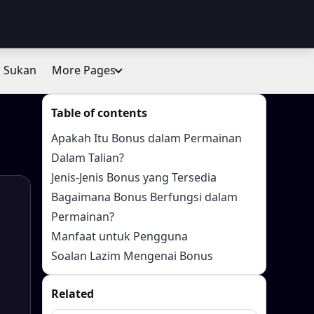
Sukan
More Pages
Table of contents
Apakah Itu Bonus dalam Permainan
Dalam Talian?
Jenis-Jenis Bonus yang Tersedia
Bagaimana Bonus Berfungsi dalam
Permainan?
Manfaat untuk Pengguna
Soalan Lazim Mengenai Bonus
Related