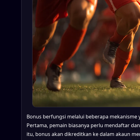
Bonus berfungsi melalui beberapa mekanisme 
Pertama, pemain biasanya perlu mendaftar da
itu, bonus akan dikreditkan ke dalam akaun me