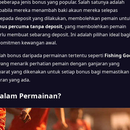
beberapa jenis bonus yang popular. Salah satunya adalah
apabila mereka menambah baki akaun mereka selepas
i kepada deposit yang dilakukan, membolehkan pemain untu
nus percuma tanpa deposit
, yang membolehkan pemain
u membuat sebarang deposit. Ini adalah pilihan ideal bag
komitmen kewangan awal.
alah bonus daripada permainan tertentu seperti
Fishing Go
yang menarik perhatian pemain dengan ganjaran yang
arat yang dikenakan untuk setiap bonus bagi memastikan
ran yang ada.
dalam Permainan?