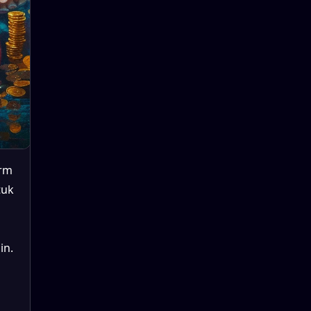
orm
tuk
in.